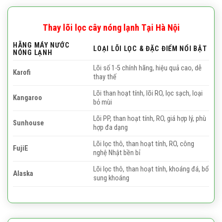
Thay lõi lọc cây nóng lạnh
Tại Hà Nội
HÃNG MÁY NƯỚC
LOẠI LÕI LỌC & ĐẶC ĐIỂM NỔI BẬT
NÓNG LẠNH
Lõi số 1-5 chính hãng, hiệu quả cao, dễ
Karofi
thay thế
Lõi than hoạt tính, lõi RO, lọc sạch, loại
Kangaroo
bỏ mùi
Lõi PP, than hoạt tính, RO, giá hợp lý, phù
Sunhouse
hợp đa dạng
Lõi lọc thô, than hoạt tính, RO, công
FujiE
nghệ Nhật bền bỉ
Lõi lọc thô, than hoạt tính, khoáng đá, bổ
Alaska
sung khoáng