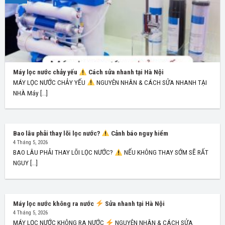
Máy lọc nước chảy yếu
Cách sửa nhanh tại Hà Nội
MÁY LỌC NƯỚC CHẢY YẾU
NGUYÊN NHÂN & CÁCH SỬA NHANH TẠI
NHÀ Máy [...]
Bao lâu phải thay lõi lọc nước?
Cảnh báo nguy hiểm
4 Tháng 5, 2026
BAO LÂU PHẢI THAY LÕI LỌC NƯỚC?
NẾU KHÔNG THAY SỚM SẼ RẤT
NGUY [...]
Máy lọc nước không ra nước
Sửa nhanh tại Hà Nội
4 Tháng 5, 2026
MÁY LỌC NƯỚC KHÔNG RA NƯỚC
NGUYÊN NHÂN & CÁCH SỬA