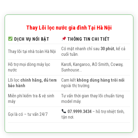
Thay Lõi lọc nước gia đình Tại Hà Nội
DỊCH VỤ NỔI BẬT
THÔNG TIN CHI TIẾT
Có mặt nhanh chỉ sau
30 phút
, kể cả
Thay lõi tại nhà toàn Hà Nội
cuối tuần.
Hỗ trợ mọi dòng máy lọc
Karofi, Kangaroo, AO Smith, Coway,
nước
Sunhouse…
Lõi lọc
chính hãng, đủ tem
Cam kết
không dùng hàng trôi nổi
bảo hành
ngoài thị trường.
Miễn phí kiểm tra & vệ sinh
Tư vấn thời gian thay lõi chuẩn từng
máy
model máy.
07.9999.3434
– hỗ trợ nhiệt tình,
Gọi là có – tư vấn 24/7
tận nơi.