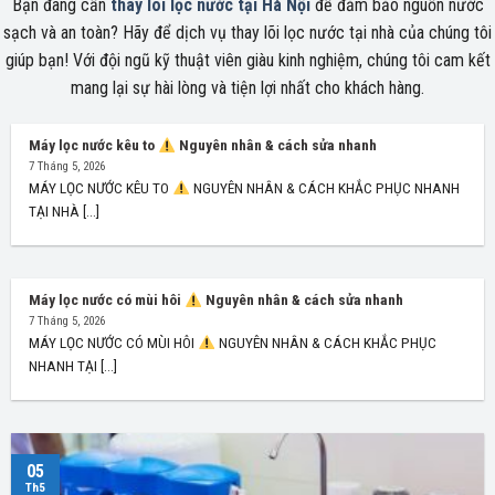
Bạn đang cần
thay lõi lọc nước tại Hà Nội
để đảm bảo nguồn nước
sạch và an toàn? Hãy để dịch vụ thay lõi lọc nước tại nhà của chúng tôi
giúp bạn! Với đội ngũ kỹ thuật viên giàu kinh nghiệm, chúng tôi cam kết
mang lại sự hài lòng và tiện lợi nhất cho khách hàng.
Máy lọc nước kêu to
Nguyên nhân & cách sửa nhanh
7 Tháng 5, 2026
MÁY LỌC NƯỚC KÊU TO
NGUYÊN NHÂN & CÁCH KHẮC PHỤC NHANH
TẠI NHÀ [...]
Máy lọc nước có mùi hôi
Nguyên nhân & cách sửa nhanh
7 Tháng 5, 2026
MÁY LỌC NƯỚC CÓ MÙI HÔI
NGUYÊN NHÂN & CÁCH KHẮC PHỤC
NHANH TẠI [...]
05
Th5