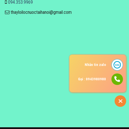
094.353.9969
thayloilocnuoctaihanoi@gmail.com
Nhắn tin zalo
Gọi : 0943980980