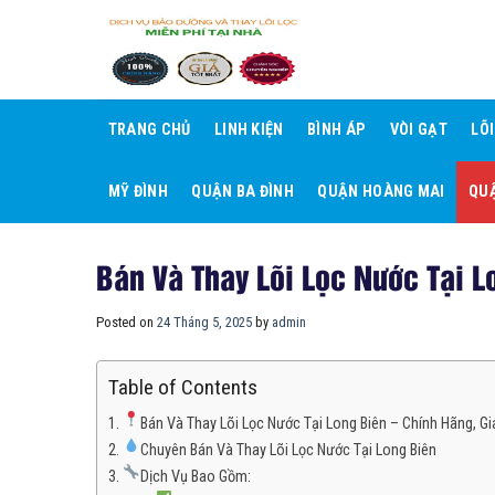
Skip
to
content
TRANG CHỦ
LINH KIỆN
BÌNH ÁP
VÒI GẠT
LÕ
MỸ ĐÌNH
QUẬN BA ĐÌNH
QUẬN HOÀNG MAI
QUẬ
Bán Và Thay Lõi Lọc Nước Tại L
Posted on
24 Tháng 5, 2025
by
admin
Table of Contents
Bán Và Thay Lõi Lọc Nước Tại Long Biên – Chính Hãng, G
Chuyên Bán Và Thay Lõi Lọc Nước Tại Long Biên
Dịch Vụ Bao Gồm: