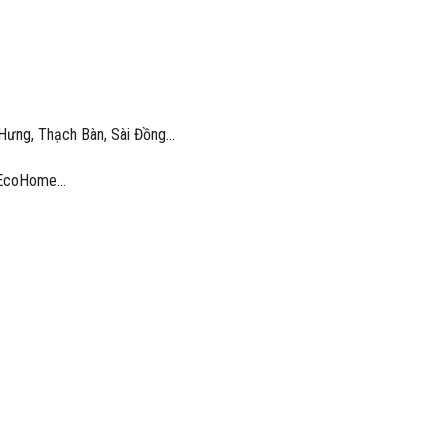
 Hưng, Thạch Bàn, Sài Đồng…
, EcoHome…