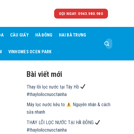
GỌI NGAY: 0943.980.980
ĐA
CẦU GIẤY
HÀ ĐÔNG
HAI BÀ TRƯNG
Tìm
kiếm:
M
VINHOMES OCEN PARK
Bài viết mới
Thay lõi lọc nước tại Tây Hồ
#thayloilocnuoctainha
Máy lọc nước kêu to
Nguyên nhân & cách
sửa nhanh
THAY LÕI LỌC NƯỚC TẠI HÀ ĐÔNG
#thayloilocnuoctainha