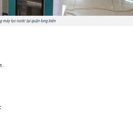
g máy lọc nước tại quận long biên
an…
: