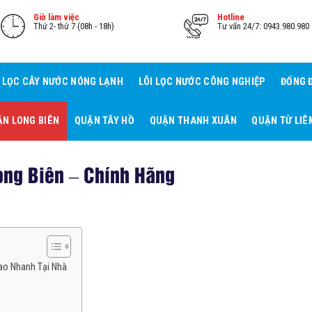
Giờ làm việc
Hotline
Thứ 2- thứ 7 (08h - 18h)
Tư vấn 24/7: 0943.980.980
I LỌC CÂY NƯỚC NÓNG LẠNH
LÕI LỌC NƯỚC CÔNG NGHIỆP
ĐỐNG 
N LONG BIÊN
QUẬN TÂY HỒ
QUẬN THANH XUÂN
QUẬN TỪ LIÊ
ong Biên – Chính Hãng
iao Nhanh Tại Nhà