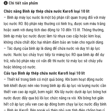
Chi tiết sản phẩm
Chức năng Bình áp thép chứa nước Karofi loại 10 lít
– Bình áp máy lọc nước là một bộ phận rất quan trọng đối với máy
lọc nước RO. Bộ phận này thường có hình trụ, được sơn màu trắng
hoặc xanh với dung tích dao động từ 10 đến 15 lít. Thông thường,
bình áp máy lọc nước được làm từ nhựa cao cấp hoặc kim loại,
không chứa chất độc hại nhằm đảm bảo an toàn cho người dùng.
– Tác dụng của bình áp là dùng để chứa nước và duy trì áp lực
nước. Nước lọc chảy trực tiếp từ màng lọc RO qua bình áp để dự
trữ, nếu bộ phận này có vấn đề thì nước từ máy lọc sẽ chảy yếu
hoặc không có nước.
Cấu tạo Bình áp thép chứa nước Karofi loại 10 lít
– Thiết kế trong bình có một quả bóng. Khi bơm hoạt động nước
tinh khiết được nén vào trong bình áp đủ áp lực và lượng nước cần
thiết van cao áp ngắt, bơm ngắt. Khi lấy nước dưới áp lực bóng hơi
nước được đẩy qua bộ lõi lọc chức năng ra vòi. Khi bóng hơi giãn
hết cỡ áp lực yếu van cao áp đóng bơm chạy lại lọc nước đầy bình.
– Bình áp Karofi: Bên ngoài vỏ thép phủ sơn tĩnh điện chống han rỉ,