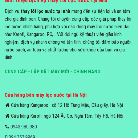
Giới Thiệu Dịch Vụ Thay Lõi Lọc Nước Tại Nhà
Dịch vụ
thay lõi lọc nước tại nhà
mang đến sự tiện lợi và an tâm
cho gia đình bạn. Chúng tôi chuyên cung cấp các giải pháp thay lõi
lọc nước chính hãng, phù hợp với các dòng máy lọc nước hiện đại
như Karofi, Kangaroo, RO,... Với đội ngũ kỹ thuật viên giàu kinh
nghiệm, dịch vụ nhanh chóng và tận tình, chúng tôi đảm bảo nguồn
nước sạch, an toàn và chất lượng cho sức khỏe của bạn và gia
đình.
CUNG CẤP - LẮP ĐẶT MÁY MỚI - CHÍNH HÃNG
Cửa hàng bán máy lọc nước tại Hà Nội
Cửa hàng Kangaroo : số 12 Hồ Tùng Mậu, Cầu giấy, Hà Nội
Cửa hàng Karofi: ngõ 124 Âu Cơ, Nghi Tàm, Tây Hồ, Hà Nội
0943.980.980
094.353.9969