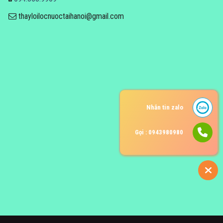
thayloilocnuoctaihanoi@gmail.com
Nhắn tin zalo
Gọi : 0943980980