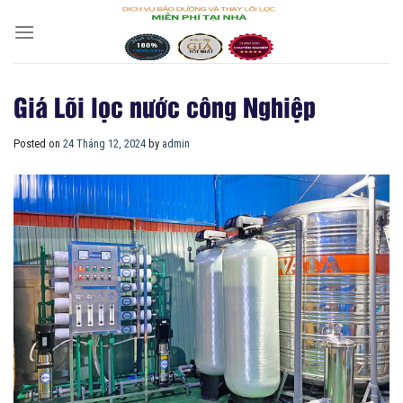
Skip
to
content
Giá Lõi lọc nước công Nghiệp
Posted on
24 Tháng 12, 2024
by
admin