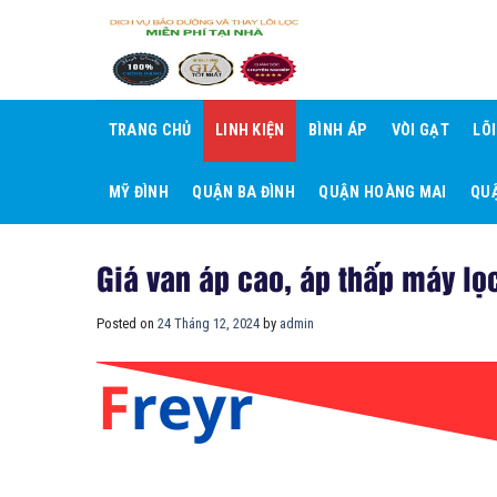
Skip
to
content
TRANG CHỦ
LINH KIỆN
BÌNH ÁP
VÒI GẠT
LÕ
MỸ ĐÌNH
QUẬN BA ĐÌNH
QUẬN HOÀNG MAI
QUẬ
Giá van áp cao, áp thấp máy lọ
Posted on
24 Tháng 12, 2024
by
admin