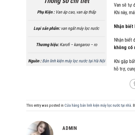
Thông số chi tiết
Van sẽ tự đ
Phụ Kiện :
Van áp cao, van áp thấp
Khi này, m
Nhận biết 
Loại sản phẩm:
van ngắt máy lọc nước
Nhận biết đ
Thương hiệu:
Karofi – kangaroo – ro
không có n
Nguồn :
Bán linh kiện máy lọc nước tại Hà Nội
Khi gặp bấ
hỗ trợ, cun
This entry was posted in
Cửa hàng bán linh kiện máy lọc nước tại nhà
. 
ADMIN