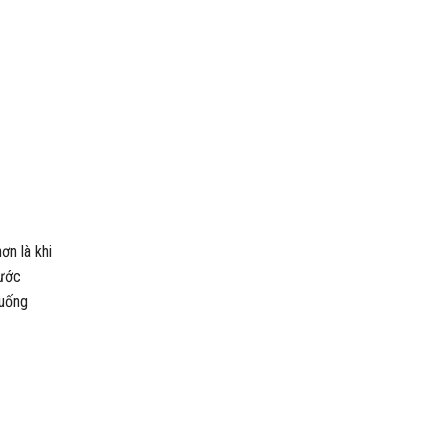
ơn là khi
ước
 uống