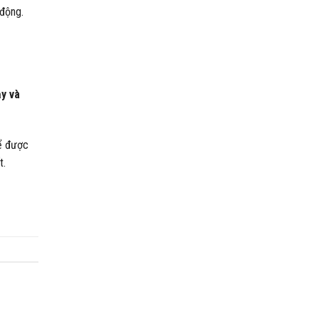
 động.
y và
để được
t.