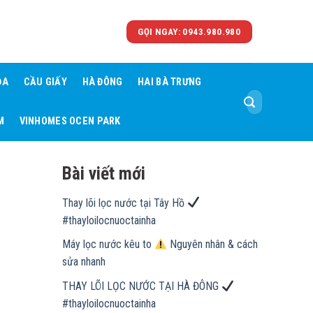
GỌI NGAY: 0943.980.980
ĐA
CẦU GIẤY
HÀ ĐÔNG
HAI BÀ TRƯNG
Tìm
kiếm:
M
VINHOMES OCEN PARK
Bài viết mới
Thay lõi lọc nước tại Tây Hồ
#thayloilocnuoctainha
Máy lọc nước kêu to
Nguyên nhân & cách
sửa nhanh
THAY LÕI LỌC NƯỚC TẠI HÀ ĐÔNG
#thayloilocnuoctainha