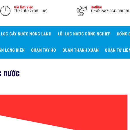
Giờ làm việc
Hotline
Thứ 2- thứ 7 (08h - 18h)
Tư vấn 24/7: 0943.980.980
I LỌC CÂY NƯỚC NÓNG LẠNH
LÕI LỌC NƯỚC CÔNG NGHIỆP
ĐỐNG 
N LONG BIÊN
QUẬN TÂY HỒ
QUẬN THANH XUÂN
QUẬN TỪ LIÊ
c nước