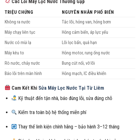
Các Lỗi Máy Lọc Nước Thường Gặp
TRIỆU CHỨNG
NGUYÊN NHÂN PHỔ BIẾN
Không ra nước
Tắc lõi, hỏng van, hỏng bơm
Máy chạy liên tục
Hỏng cảm biến, áp lực yếu
Nước có mùi lạ
Lõi lọc bẩn, quá hạn
Máy kêu to
Hỏng motor, rung ống nước
Rò nước, chảy nước
Bung cút nối, vỡ lõi
Báo lỗi trên màn hình
Hỏng mạch, IC điều khiển
Cam Kết Khi
Sửa Máy Lọc Nước Tại Từ Liêm
Kỹ thuật đến tận nhà, báo đúng lỗi, sửa đúng chỗ
Kiểm tra toàn bộ hệ thống miễn phí
Thay thế linh kiện chính hãng – bảo hành 3–12 tháng