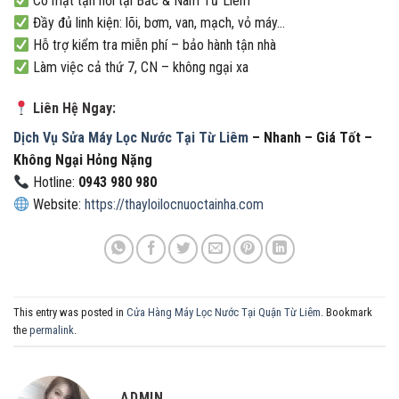
Có mặt tận nơi tại Bắc & Nam Từ Liêm
Đầy đủ linh kiện: lõi, bơm, van, mạch, vỏ máy…
Hỗ trợ kiểm tra miễn phí – bảo hành tận nhà
Làm việc cả thứ 7, CN – không ngại xa
Liên Hệ Ngay:
Dịch Vụ Sửa Máy Lọc Nước Tại Từ Liêm
– Nhanh – Giá Tốt –
Không Ngại Hỏng Nặng
Hotline:
0943 980 980
Website:
https://thayloilocnuoctainha.com
This entry was posted in
Cửa Hàng Máy Lọc Nước Tại Quận Từ Liêm
. Bookmark
the
permalink
.
ADMIN