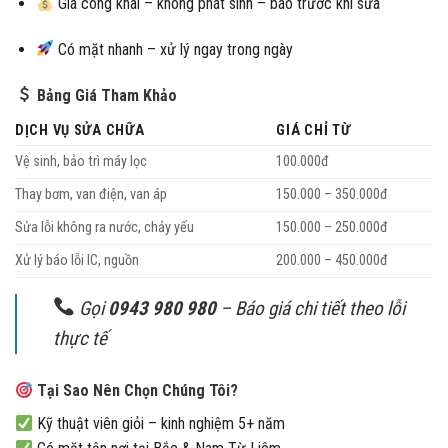
Giá công khai – không phát sinh – báo trước khi sửa
Có mặt nhanh – xử lý ngay trong ngày
Bảng Giá Tham Khảo
DỊCH VỤ SỬA CHỮA
GIÁ CHỈ TỪ
Vệ sinh, bảo trì máy lọc
100.000đ
Thay bơm, van điện, van áp
150.000 – 350.000đ
Sửa lỗi không ra nước, chảy yếu
150.000 – 250.000đ
Xử lý báo lỗi IC, nguồn
200.000 – 450.000đ
Gọi
0943 980 980
– Báo giá chi tiết theo lỗi
thực tế
Tại Sao Nên Chọn Chúng Tôi?
Kỹ thuật viên giỏi – kinh nghiệm 5+ năm