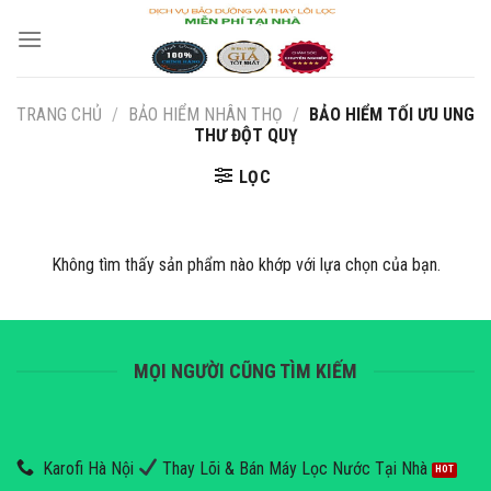
Skip
to
content
TRANG CHỦ
/
BẢO HIỂM NHÂN THỌ
/
BẢO HIỂM TỐI ƯU UNG
THƯ ĐỘT QUỴ
LỌC
Không tìm thấy sản phẩm nào khớp với lựa chọn của bạn.
MỌI NGƯỜI CŨNG TÌM KIẾM
Karofi Hà Nội
Thay Lõi & Bán Máy Lọc Nước Tại Nhà