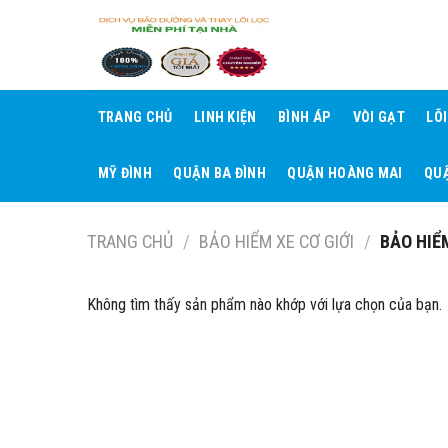
Skip
to
content
TRANG CHỦ
LINH KIỆN
BÌNH ÁP
VÒI GẠT
LÕ
MỸ ĐÌNH
QUẬN BA ĐÌNH
QUẬN HOÀNG MAI
QUẬ
TRANG CHỦ
/
BẢO HIỂM XE CƠ GIỚI
/
BẢO HIỂ
Không tìm thấy sản phẩm nào khớp với lựa chọn của bạn.