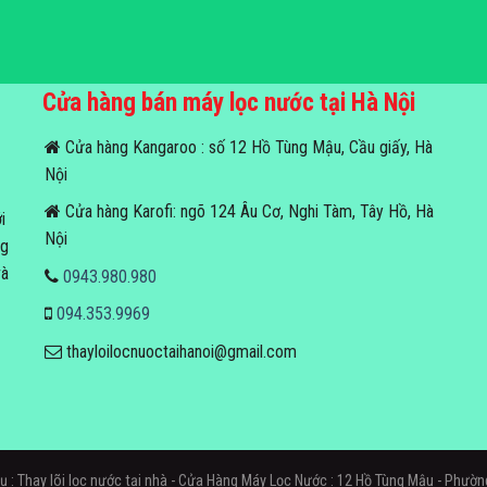
Cửa hàng bán máy lọc nước tại Hà Nội
Cửa hàng Kangaroo : số 12 Hồ Tùng Mậu, Cầu giấy, Hà
Nội
Cửa hàng Karofi: ngõ 124 Âu Cơ, Nghi Tàm, Tây Hồ, Hà
i
Nội
ng
và
0943.980.980
094.353.9969
thayloilocnuoctaihanoi@gmail.com
vụ : Thay lõi lọc nước tại nhà - Cửa Hàng Máy Lọc Nước : 12 Hồ Tùng Mậu - Phườn