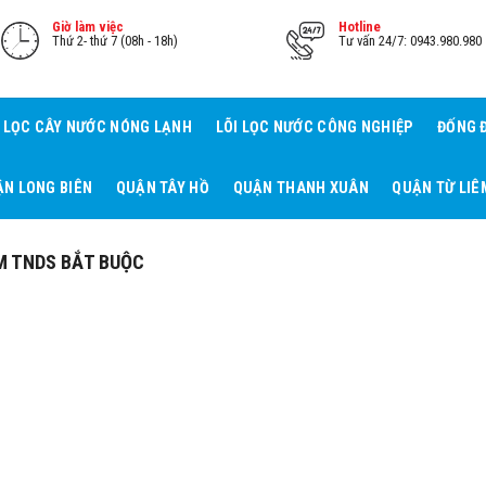
Giờ làm việc
Hotline
Thứ 2- thứ 7 (08h - 18h)
Tư vấn 24/7: 0943.980.980
I LỌC CÂY NƯỚC NÓNG LẠNH
LÕI LỌC NƯỚC CÔNG NGHIỆP
ĐỐNG 
N LONG BIÊN
QUẬN TÂY HỒ
QUẬN THANH XUÂN
QUẬN TỪ LIÊ
M TNDS BẮT BUỘC