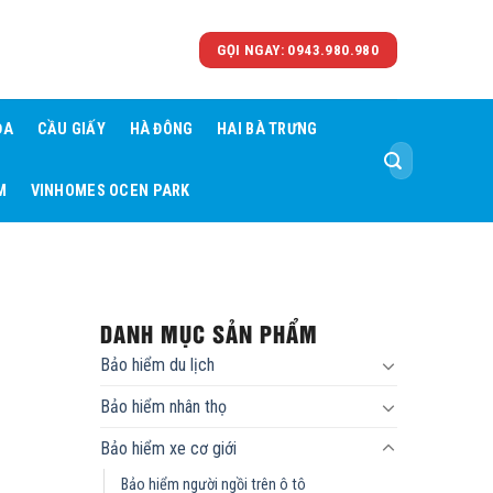
GỌI NGAY: 0943.980.980
ĐA
CẦU GIẤY
HÀ ĐÔNG
HAI BÀ TRƯNG
Tìm
kiếm:
M
VINHOMES OCEN PARK
DANH MỤC SẢN PHẨM
Bảo hiểm du lịch
Bảo hiểm nhân thọ
Bảo hiểm xe cơ giới
Bảo hiểm người ngồi trên ô tô