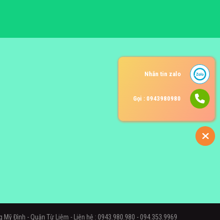
Nhắn tin zalo
Gọi : 0943980980
g Mỹ Đình - Quận Từ Liêm - Liên hệ : 0943.980.980 - 094.353.9969