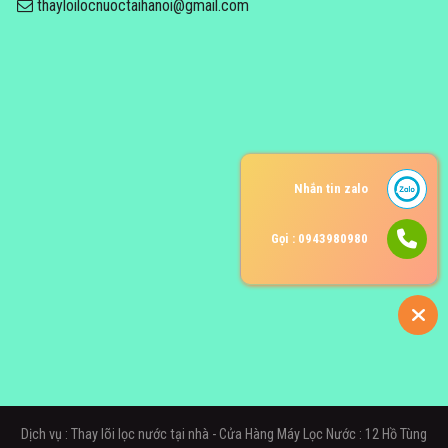
thayloilocnuoctaihanoi@gmail.com
Nhắn tin zalo
Gọi : 0943980980
Dịch vụ : Thay lõi lọc nước tại nhà - Cửa Hàng Máy Lọc Nước : 12 Hồ Tùng